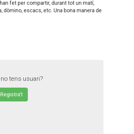
an fet per compartir, durant tot un matí,
ia, dòmino, escacs, etc. Una bona manera de
 no tens usuari?
Registra't