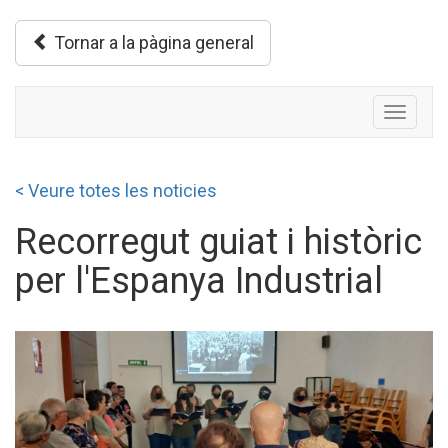
Tornar a la pàgina general
Toggle
navigati
< Veure totes les noticies
Recorregut guiat i històric
per l'Espanya Industrial